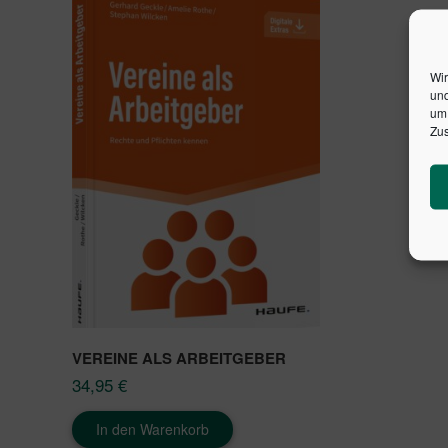
Wir
und
um 
Zus
VEREINE ALS ARBEITGEBER
34,95
€
In den Warenkorb