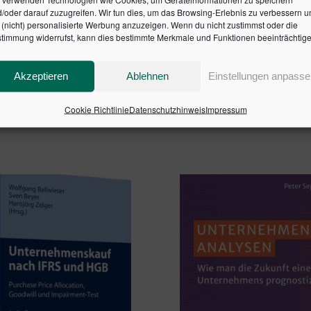
/oder darauf zuzugreifen. Wir tun dies, um das Browsing-Erlebnis zu verbessern u
wandlungsrechtliche Umstrukturierungen
(nicht) personalisierte Werbung anzuzeigen. Wenn du nicht zustimmst oder die
ilanzierung
timmung widerrufst, kann dies bestimmte Merkmale und Funktionen beeinträchtige
n Handelsbeständen, strukturierten Produkten und Finanzderi
Akzeptieren
Ablehnen
Einstellungen anpasse
rtikelnummer: 20190-0002 | ISBN: 9783791041957
Cookie Richtlinie
Datenschutzhinweis
Impressum