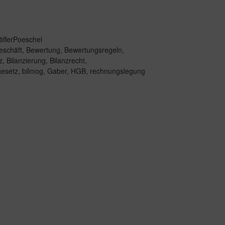
äfferPoeschel
eschäft
,
Bewertung
,
Bewertungsregeln
,
z
,
Bilanzierung
,
Bilanzrecht
,
gesetz
,
bilmog
,
Gaber
,
HGB
,
rechnungslegung