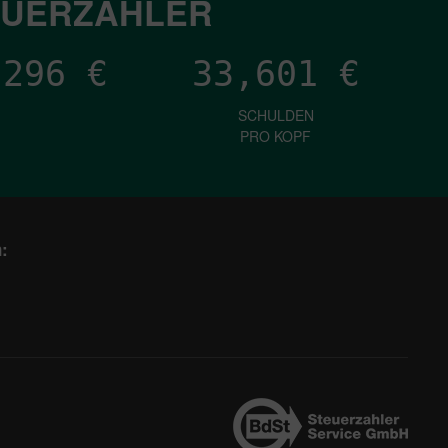
EUERZAHLER
,796
€
33,601
€
SCHULDEN
PRO KOPF
: