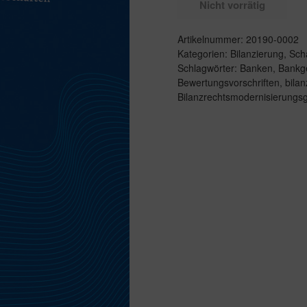
Nicht vorrätig
Artikelnummer:
20190-0002
Kategorien:
Bilanzierung
,
Sch
Schlagwörter:
Banken
,
Bankg
Bewertungsvorschriften
,
bilan
Bilanzrechtsmodernisierungs