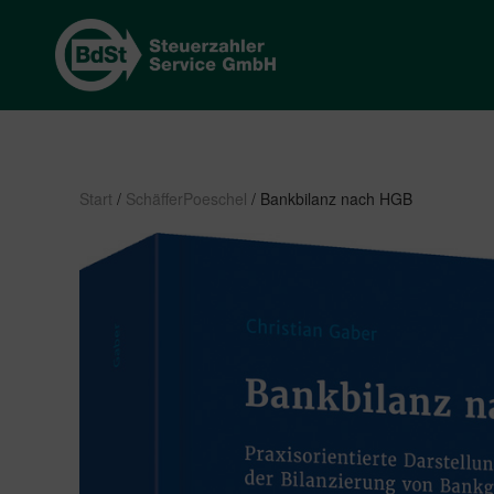
Start
/
SchäfferPoeschel
/ Bankbilanz nach HGB