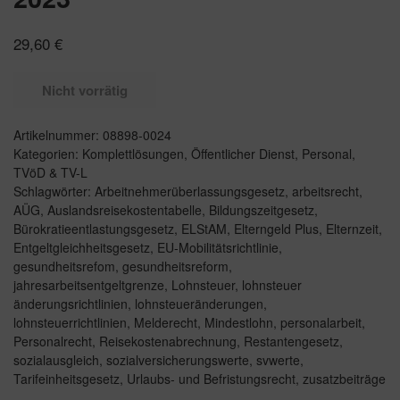
29,60
€
Nicht vorrätig
Artikelnummer:
08898-0024
Kategorien:
Komplettlösungen
,
Öffentlicher Dienst
,
Personal
,
TVöD & TV-L
Schlagwörter:
Arbeitnehmerüberlassungsgesetz
,
arbeitsrecht
,
AÜG
,
Auslandsreisekostentabelle
,
Bildungszeitgesetz
,
Bürokratieentlastungsgesetz
,
ELStAM
,
Elterngeld Plus
,
Elternzeit
,
Entgeltgleichheitsgesetz
,
EU-Mobilitätsrichtlinie
,
gesundheitsrefom
,
gesundheitsreform
,
jahresarbeitsentgeltgrenze
,
Lohnsteuer
,
lohnsteuer
änderungsrichtlinien
,
lohnsteueränderungen
,
lohnsteuerrichtlinien
,
Melderecht
,
Mindestlohn
,
personalarbeit
,
Personalrecht
,
Reisekostenabrechnung
,
Restantengesetz
,
sozialausgleich
,
sozialversicherungswerte
,
svwerte
,
Tarifeinheitsgesetz
,
Urlaubs- und Befristungsrecht
,
zusatzbeiträge