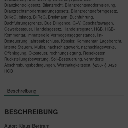
Bilanzkontrollgesetz
,
Bilanzrecht
,
Bilanzrechtsmodernisierung
,
Bilanzrechtsmodernisierungsgesetz
,
Bilanzrechtsreformgesetz
,
BilKoG
,
bilmog
,
BilReG
,
Brinkmann
,
Buchführung
,
Buchführungsgrenze
,
Due Dilligence
,
G+V
,
Geschäftswagen
,
Gewerbesteuer
,
Handelsgesetz
,
Handelsregister
,
HGB
,
HGB-
Kommentar
,
immaterielle Vermögensgegenstände
,
Ist-
Besteuerung
,
jahresabschluss
,
Kessler
,
Kommentar
,
Lagebericht
,
latente Steuern
,
Müller
,
nachschlagewerk
,
nachschlagewerke
,
Offenlegung
,
Ökosteuer
,
rechnungslegung
,
Reisekosten
,
Rückstellungsbewertung
,
Soll-Besteuerung
,
veränderte
Abschreibungsbedingungen
,
Werthaltigkeitstest
,
§238- § 342e
HGB
Beschreibung
BESCHREIBUNG
Autor: Klaus Bertram