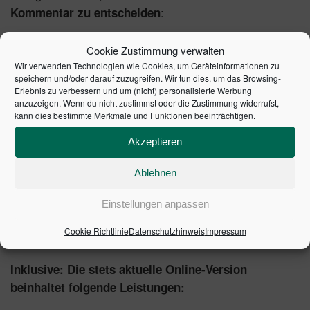
:
Kommentar zu entscheiden
Sie profitieren von der zielgerichteten
Cookie Zustimmung verwalten
mit
Darstellung der geltenden Rechtslage
Wir verwenden Technologien wie Cookies, um Geräteinformationen zu
Fallbeispielen, direkt umsetzbaren
speichern und/oder darauf zuzugreifen. Wir tun dies, um das Browsing-
Erlebnis zu verbessern und um (nicht) personalisierte Werbung
Buchungssätzen, Tabellen und Übersichten.
anzuzeigen. Wenn du nicht zustimmst oder die Zustimmung widerrufst,
Sie sind auf der sicheren Seite bei anstehenden
kann dies bestimmte Merkmale und Funktionen beeinträchtigen.
durch die hohe Aktualität der
Entscheidungen
Akzeptieren
Kommentierung sowie der konkret enthaltenen
Antworten und Handlungsempfehlungen.
Ablehnen
dies ist
Sie gelangen kompetent zur Lösung,
garantiert durch das renommierte
Einstellungen anpassen
Herausgeberteam.
Cookie Richtlinie
Datenschutzhinweis
Impressum
Inklusive: Die stets aktuelle Online-Version
beinhaltet folgende Leistungen: