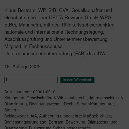
Klaus Bertram, WP, StB, CVA, Gesellschafter und
Geschäftsführer der DELTA Revision GmbH WPG
StBG, Mannheim, mit den Tätigkeitsschwerpunkten
nationale und internationale Rechnungslegung,
Abschlussprüfung und Unternehmensbewertung.
Mitglied im Fachausschuss
Unternehmensberichterstattung (FAB) des IDW.
16. Auflage 2025
HGB
In den Warenkorb
Bilanz
Artikelnummer:
02001-0016
Kommentar
Kategorien:
Gesellschafts- & Wirtschaftsrecht
,
Jahresabschluss &
16.
Bilanzierung
,
Rechnungswesen
,
Recht
,
Steuer-Kommentare
,
Auflage
Steuern
Menge
Schlagwörter:
AfA
,
Aufhebung umgekehrte Maßgeblichkeit
,
Bemessungsgrundlage
,
Bertram
,
Bewertung
,
Bilanzgestaltung
,
Bilanzierung
,
Bilanzierung Sicherungsgeschäfte
,